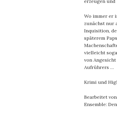
erzeugen und 
Wo immer er in
zunächst nur 
Inquisition, d
späterem Papst
Machenschaften
vielleicht sog
von Angesicht 
Aufrührers …
Krimi und Hig
Bearbeitet vo
Ensemble: Deni