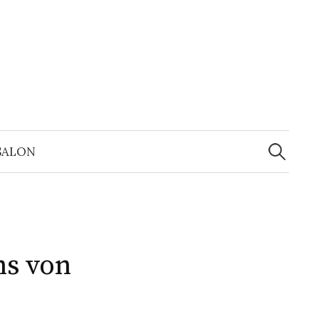
Suchen
nach:
SALON
ns von