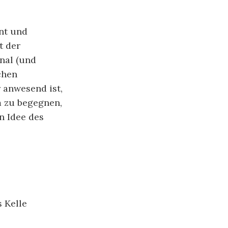
nnt und
t der
inal (und
chen
 anwesend ist,
m zu begegnen,
n Idee des
s Kelle