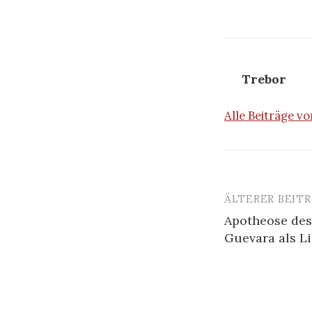
Trebor
Alle Beiträge 
ÄLTERER BEIT
Beitrags-
Apotheose des
Navigatio
Guevara als Li