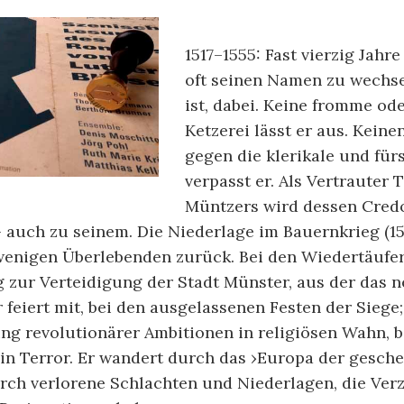
1517–1555: Fast vierzig Jahre 
oft seinen Namen zu wechs
ist, dabei. Keine fromme o
Ketzerei lässt er aus. Keine
gegen die klerikale und für
verpasst er. Als Vertrauter
Müntzers wird dessen Credo
– auch zu seinem. Die Niederlage im Bauernkrieg (15
wenigen Überlebenden zurück. Bei den Wiedertäufern
 zur Verteidigung der Stadt Münster, aus der das 
r feiert mit, bei den ausgelassenen Festen der Siege
ng revolutionärer Ambitionen in religiösen Wahn,
in Terror. Er wandert durch das ›Europa der gesche
urch verlorene Schlachten und Niederlagen, die Ver