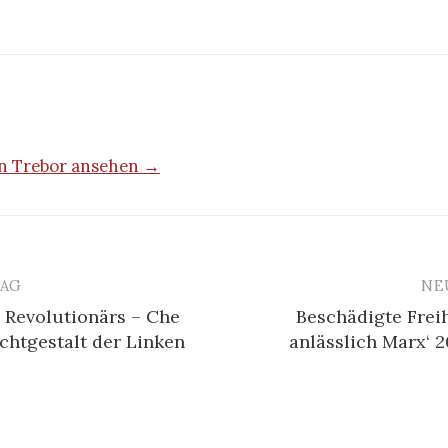
von Trebor ansehen →
RAG
NE
 Revolutionärs – Che
Beschädigte Freih
n
chtgestalt der Linken
anlässlich Marx‘ 