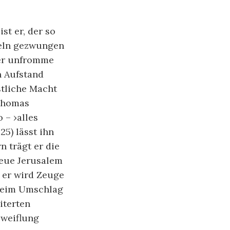
ist er, der so
eln gezwungen
der unfromme
n Aufstand
stliche Macht
 Thomas
 – ›alles
25) lässt ihn
 trägt er die
neue Jerusalem
; er wird Zeuge
 beim Umschlag
iterten
zweiflung