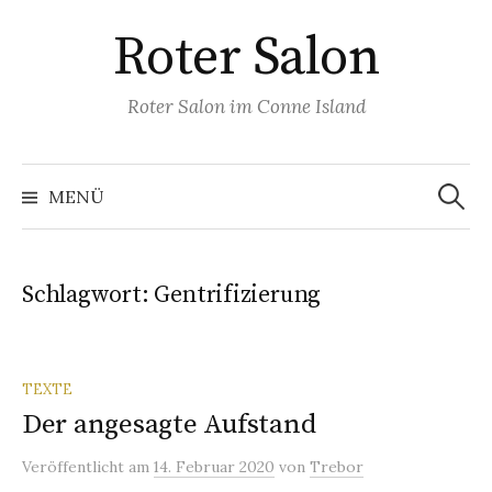
Springe
Roter Salon
zum
Inhalt
Roter Salon im Conne Island
Suchen
nach:
MENÜ
Schlagwort:
Gentrifizierung
TEXTE
Der angesagte Aufstand
Veröffentlicht
am
14. Februar 2020
von
Trebor