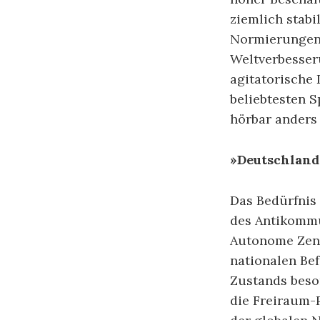
ziemlich stabi
Normierungen 
Weltverbesser
agitatorische
beliebtesten S
hörbar anders 
»Deutschland 
Das Bedürfni
des Antikommu
Autonome Zentr
nationalen Be
Zustands beso
die Freiraum-