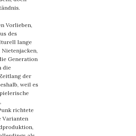
tändnis.
en Vorlieben,
tus des
turell lange
 Nietenjacken,
die Generation
 die
Zeitlang der
shalb, weil es
pielerische
,
unk richtete
e Varianten
ndproduktion,
llerdings als