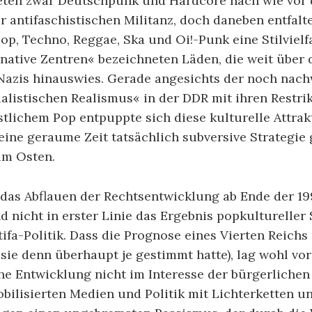
deten zwar Deutschpunk und Hardcore nach wie vor
 antifaschistischen Militanz, doch daneben entfalte
op, Techno, Reggae, Ska und Oi!-Punk eine Stilvielf
rnative Zentren« bezeichneten Läden, die weit über 
Nazis hinauswies. Gerade angesichts der noch nac
alistischen Realismus« in der DDR mit ihren Restri
lichem Pop entpuppte sich diese kulturelle Attrakti
eine geraume Zeit tatsächlich subversive Strategie
im Osten.
 das Abflauen der Rechtsentwicklung ab Ende der 19
nd nicht in erster Linie das Ergebnis popkultureller
fa-Politik. Dass die Prognose eines Vierten Reichs 
 sie denn überhaupt je gestimmt hatte), lag wohl vor
he Entwicklung nicht im Interesse der bürgerlichen 
bilisierten Medien und Politik mit Lichterketten u