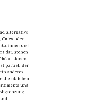
nd alternative
, Cafés oder
satorinnen und
it dar, stehen
Diskussionen.
t partiell der
 ein anderes
e die üblichen
entiments und
e Abgrenzung
 auf