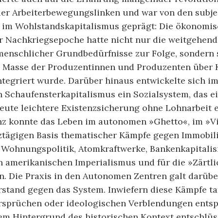
der Arbeiterbewegungslinken und war von den subje
 im Wohlstandskapitalismus geprägt: Die ökonomi
er Nachkriegsepoche hatte nicht nur die weitgehend
menschlicher Grundbedürfnisse zur Folge, sondern 
ie Masse der Produzentinnen und Produzenten über 
ntegriert wurde. Darüber hinaus entwickelte sich i
 Schaufensterkapitalismus ein Sozialsystem, das e
eute leichtere Existenzsicherung ohne Lohnarbeit e
z konnte das Leben im autonomen »Ghetto«, im »Vi
ztägigen Basis thematischer Kämpfe gegen Immobil
 Wohnungspolitik, Atomkraftwerke, Bankenkapitali
n amerikanischen Imperialismus und für die »Zärtli
n. Die Praxis in den Autonomen Zentren galt darübe
rstand gegen das System. Inwiefern diese Kämpfe ta
rsprüchen oder ideologischen Verblendungen entsp
dem Hintergrund des historischen Kontext entschlüs