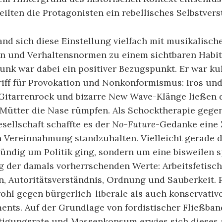
eilten die Protagonisten ein rebellisches Selbstvers
and sich diese Einstellung vielfach mit musikalisch
en und Verhaltensnormen zu einem sichtbaren Habi
unk war dabei ein positiver Bezugspunkt. Er war kul
riff für Provokation und Nonkonformismus: Iros und
Gitarrenrock und bizarre New Wave-Klänge ließen 
 Mütter die Nase rümpfen. Als Schocktherapie gegen
sellschaft schaffte es der
No-Future
-Gedanke eine 
 Vereinnahmung standzuhalten. Vielleicht gerade de
ündig um Politik ging, sondern um eine bisweilen s
g der damals vorherrschenden Werte: Arbeitsfetisch
 Autoritätsverständnis, Ordnung und Sauberkeit. P
ohl gegen bürgerlich-liberale als auch konservativ
ents. Auf der Grundlage von fordistischer Fließba
tigungsrate und Massenkonsum erwies sich dieses a