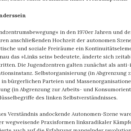
Anderssein
endzentrumsbewegung« in den 1970er Jahren und der
hren anschließenden Hochzeit der autonomen Szene 
tische und soziale Freiräume ein Kontinuitätseleme
nau das »Links sein« bedeutete, änderte sich zeita
ritten. Die Jugendzentren galten zunächst als anti-i
ationsinstanz. Selbstorganisierung (in Abgrenzung 
t in bürgerlichen Parteien und Massenorganisation
ung (in Abgrenzung zur Arbeits- und Konsumorient
lüsselbegriffe des linken Selbstverständnisses.
eses Verständnis andockende Autonomen-Szene ware
er wegweisende Praxisformen linksradikaler Kämpfe
ierte auch auf die Erfahrung mangelnder revolutio