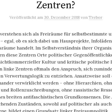
Zentren?
Veröffentlicht
am
30. Dezember 2018
von
Trebor
verstehen sich als Freiräume für selbstbestimmte u
 egal, ob es sich dabei um Hausprojekte, Infoläden
sräume handelt. Im Selbstverständnis ihrer Organi
en diese Zentren Orte politischer Gegenöffentlichke
ichtkommerzieller Kultur und kritische politische 
 linke Zentren oftmals den Anspruch, sich zumindes
en Verwertungslogik zu entziehen. Ansatzweise soll
nander verwirklicht werden – ohne Hierarchien, ohn
 und Rollenzuschreibungen, ohne rassistische Ress
es breiten antifaschistischen Grundkonsenses. Di
chenden Zuständen, sowohl auf politischer als auch
ene, bildet einen Grundsatz linker Freiraumpolitik.