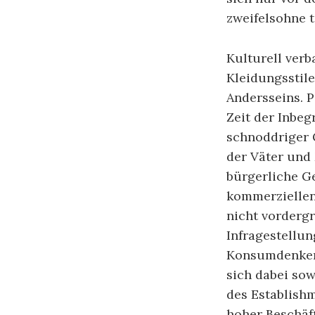
zweifelsohne t
Kulturell verb
Kleidungsstil
Andersseins. P
Zeit der Inbeg
schnoddriger 
der Väter und
bürgerliche Ge
kommerziellen
nicht vordergr
Infragestellun
Konsumdenken,
sich dabei sow
des Establishm
hoher Beschäf