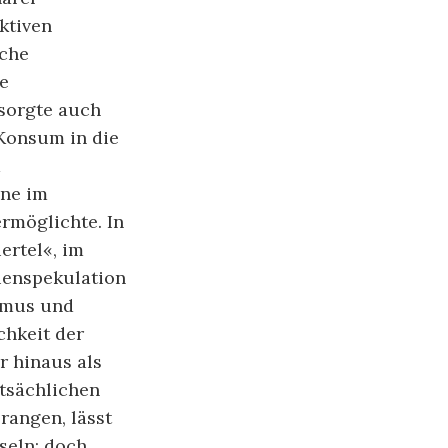
ktiven
sche
e
sorgte auch
Konsum in die
m
ine im
rmöglichte. In
ertel«, im
ienspekulation
smus und
chkeit der
r hinaus als
tsächlichen
rangen, lässt
seln; doch