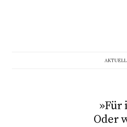
Springe
zum
Inhalt
AKTUELL
»Für
Oder w