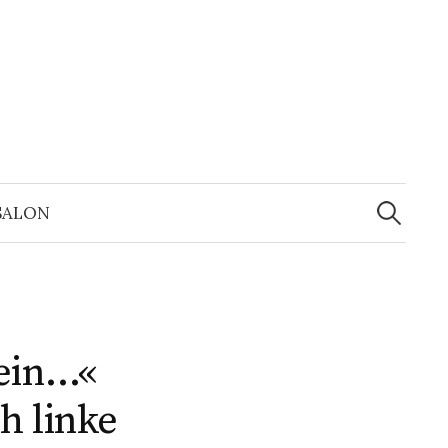
Suchen
nach:
SALON
ein…«
h linke