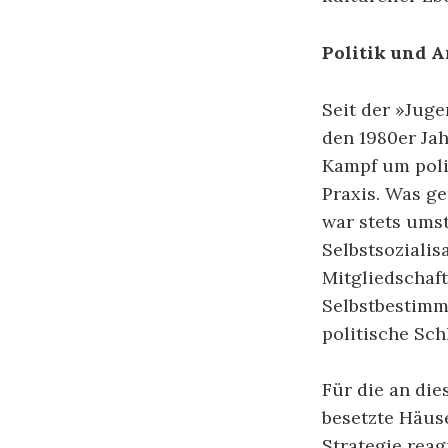
Politik und 
Seit der »Jug
den 1980er Ja
Kampf um poli
Praxis. Was ge
war stets umst
Selbstsozialis
Mitgliedschaf
Selbstbestimm
politische Sch
Für die an di
besetzte Häus
Strategie reag