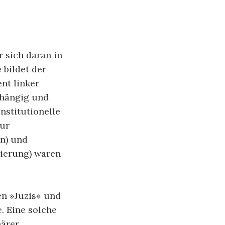
 sich daran in
bildet der
nt linker
bhängig und
nstitutionelle
zur
en) und
ierung) waren
n »Juzis« und
. Eine solche
närer