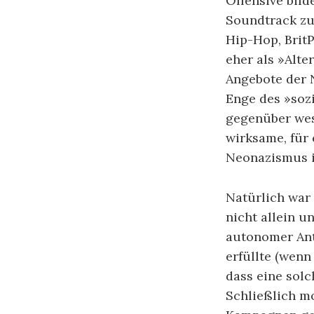
Offensive bil
Soundtrack zur
Hip-Hop, BritP
eher als »Alte
Angebote der 
Enge des »sozi
gegenüber west
wirksame, für 
Neonazismus 
Natürlich war
nicht allein u
autonomer Anti
erfüllte (wenn
dass eine solc
Schließlich mo