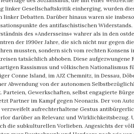
iederlage des Sozialismus, die mit einer weitreich
g linker Gesellschaftskritik einherging, wurden die
n linker Debatten. Darüber hinaus waren sie insbes
isationspunkte des antifaschistischen Widerstands.
rständnis des »Andersseins« wahrer als in den ostd
ren der 1990er Jahre, die sich nicht nur gegen di
hren mussten, sondern sich vom rechten Konsens i
reisen tatsächlich abhoben. Diese aufgezwungene F
rtigen Rassismus und völkischen Nationalismus fü
iger Conne Island, im AJZ Chemnitz, in Dessau, Döb
ner Abwendung von der autonomen Selbstbezüglichk
. Parteien, Gewerkschaften, selbst engagierte Bürg
tzt Partner im Kampf gegen Neonazis. Der von Au
 verzweifelt aufrechterhaltene Gestus antibürgerli
rlor darüber an Relevanz und Wirklichkeitsbezug. 
ch die subkulturellen Vorlieben. Angesichts der vö