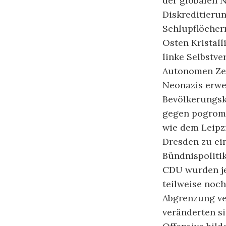
der globalen N
Diskreditierun
Schlupflöcher
Osten Kristall
linke Selbstve
Autonomen Zent
Neonazis erwe
Bevölkerungsk
gegen pogroma
wie dem Leipz
Dresden zu ei
Bündnispolitik
CDU wurden je
teilweise noch
Abgrenzung ve
veränderten si