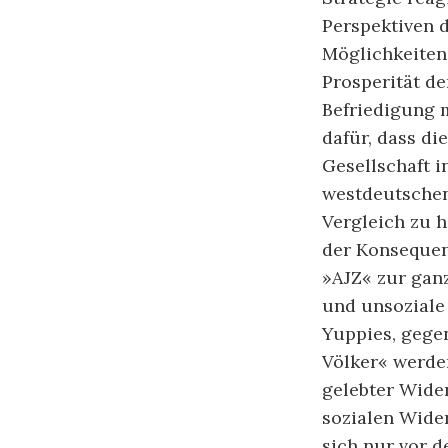
Perspektiven 
Möglichkeiten
Prosperität d
Befriedigung 
dafür, dass d
Gesellschaft i
westdeutschen
Vergleich zu h
der Konsequen
»AJZ« zur gan
und unsoziale
Yuppies, gege
Völker« werde
gelebter Wide
sozialen Wide
sich nur vor 