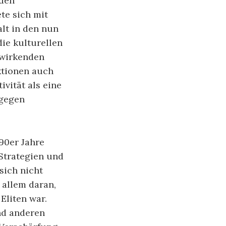
 den
te sich mit
alt in den nun
die kulturellen
hwirkenden
ktionen auch
vität als eine
 gegen
90er Jahre
 Strategien und
sich nicht
 allem daran,
Eliten war.
nd anderen