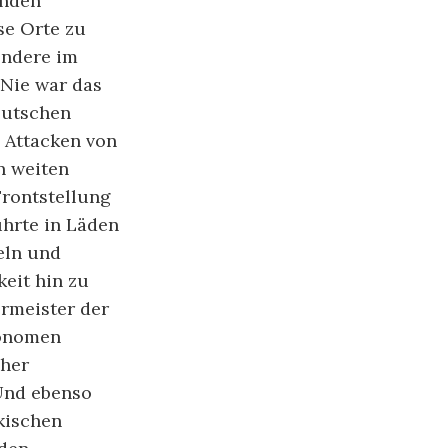
enden
se Orte zu
ondere im
 Nie war das
eutschen
e Attacken von
n weiten
rontstellung
hrte in Läden
eln und
eit hin zu
ermeister der
tonomen
cher
Und ebenso
lkischen