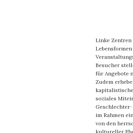
Linke Zentren 
Lebensformen –
Veranstaltung
Besucher stell
für Angebote n
Zudem erheben
kapitalistisch
soziales Mitei
Geschlechter-
im Rahmen ein
von den herrs
kultureller Eb